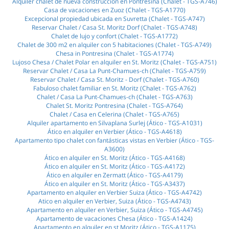
Alquiler chalet de nueva construcción en Pontresina (Chalet - TGS-A746)
Casa de vacaciones en Zuoz (Chalet - TGS-A1770)
Excepcional propiedad ubicada en Suvretta (Chalet - TGS-A747)
Reservar Chalet / Casa St. Moritz Dorf (Chalet - TGS-A748)
Chalet de lujo y confort (Chalet - TGS-A1772)
Chalet de 300 m2 en alquiler con 5 habitaciones (Chalet - TGS-A749)
Chesa in Pontresina (Chalet - TGS-A1774)
Lujoso Chesa / Chalet Polar en alquiler en St. Moritz (Chalet - TGS-A751)
Reservar Chalet / Casa La Punt-Chamues-ch (Chalet - TGS-A759)
Reservar Chalet / Casa St. Moritz - Dorf (Chalet - TGS-A760)
Fabuloso chalet familiar en St. Moritz (Chalet - TGS-A762)
Chalet / Casa La Punt-Chamues-ch (Chalet - TGS-A763)
Chalet St. Moritz Pontresina (Chalet - TGS-A764)
Chalet / Casa en Celerina (Chalet - TGS-A765)
Alquiler apartamento en Silvaplana Surlej (Ático - TGS-A1031)
Ático en alquiler en Verbier (Ático - TGS-A4618)
Apartamento tipo chalet con fantásticas vistas en Verbier (Ático - TGS-
A3600)
Ático en alquiler en St. Moritz (Ático - TGS-A4168)
Ático en alquiler en St. Moritz (Ático - TGS-A4172)
Ático en alquiler en Zermatt (Ático - TGS-A4179)
Ático en alquiler en St. Moritz (Ático - TGS-A3437)
Apartamento en alquiler en Verbier Suiza (Ático - TGS-A4742)
Atico en alquiler en Verbier, Suiza (Ático - TGS-A4743)
Apartamento en alquiler en Verbier, Suiza (Ático - TGS-A4745)
Apartamento de vacaciones Chesa (Ático - TGS-A1424)
Apartamento en alquiler en st Moritz (Ático - TGS-A1175)