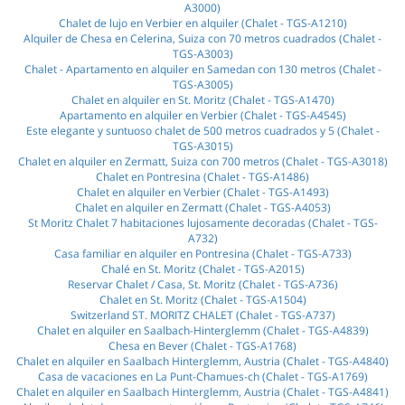
A3000)
Chalet de lujo en Verbier en alquiler (Chalet - TGS-A1210)
Alquiler de Chesa en Celerina, Suiza con 70 metros cuadrados (Chalet -
TGS-A3003)
Chalet - Apartamento en alquiler en Samedan con 130 metros (Chalet -
TGS-A3005)
Chalet en alquiler en St. Moritz (Chalet - TGS-A1470)
Apartamento en alquiler en Verbier (Chalet - TGS-A4545)
Este elegante y suntuoso chalet de 500 metros cuadrados y 5 (Chalet -
TGS-A3015)
Chalet en alquiler en Zermatt, Suiza con 700 metros (Chalet - TGS-A3018)
Chalet en Pontresina (Chalet - TGS-A1486)
Chalet en alquiler en Verbier (Chalet - TGS-A1493)
Chalet en alquiler en Zermatt (Chalet - TGS-A4053)
St Moritz Chalet 7 habitaciones lujosamente decoradas (Chalet - TGS-
A732)
Casa familiar en alquiler en Pontresina (Chalet - TGS-A733)
Chalé en St. Moritz (Chalet - TGS-A2015)
Reservar Chalet / Casa, St. Moritz (Chalet - TGS-A736)
Chalet en St. Moritz (Chalet - TGS-A1504)
Switzerland ST. MORITZ CHALET (Chalet - TGS-A737)
Chalet en alquiler en Saalbach-Hinterglemm (Chalet - TGS-A4839)
Chesa en Bever (Chalet - TGS-A1768)
Chalet en alquiler en Saalbach Hinterglemm, Austria (Chalet - TGS-A4840)
Casa de vacaciones en La Punt-Chamues-ch (Chalet - TGS-A1769)
Chalet en alquiler en Saalbach Hinterglemm, Austria (Chalet - TGS-A4841)