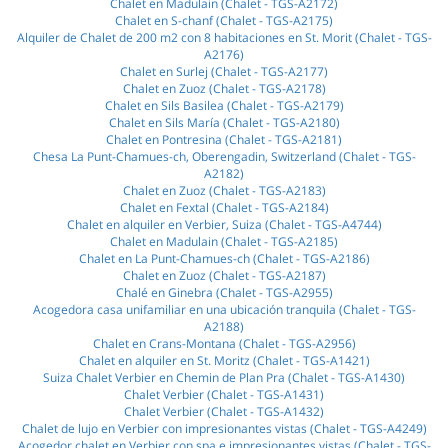
Chalet en Madulain (Chalet - TGS-A2172)
Chalet en S-chanf (Chalet - TGS-A2175)
Alquiler de Chalet de 200 m2 con 8 habitaciones en St. Morit (Chalet - TGS-
A2176)
Chalet en Surlej (Chalet - TGS-A2177)
Chalet en Zuoz (Chalet - TGS-A2178)
Chalet en Sils Basilea (Chalet - TGS-A2179)
Chalet en Sils María (Chalet - TGS-A2180)
Chalet en Pontresina (Chalet - TGS-A2181)
Chesa La Punt-Chamues-ch, Oberengadin, Switzerland (Chalet - TGS-
A2182)
Chalet en Zuoz (Chalet - TGS-A2183)
Chalet en Fextal (Chalet - TGS-A2184)
Chalet en alquiler en Verbier, Suiza (Chalet - TGS-A4744)
Chalet en Madulain (Chalet - TGS-A2185)
Chalet en La Punt-Chamues-ch (Chalet - TGS-A2186)
Chalet en Zuoz (Chalet - TGS-A2187)
Chalé en Ginebra (Chalet - TGS-A2955)
Acogedora casa unifamiliar en una ubicación tranquila (Chalet - TGS-
A2188)
Chalet en Crans-Montana (Chalet - TGS-A2956)
Chalet en alquiler en St. Moritz (Chalet - TGS-A1421)
Suiza Chalet Verbier en Chemin de Plan Pra (Chalet - TGS-A1430)
Chalet Verbier (Chalet - TGS-A1431)
Chalet Verbier (Chalet - TGS-A1432)
Chalet de lujo en Verbier con impresionantes vistas (Chalet - TGS-A4249)
Acogedor chalet en Verbier con spa e impresionantes vistas (Chalet - TGS-