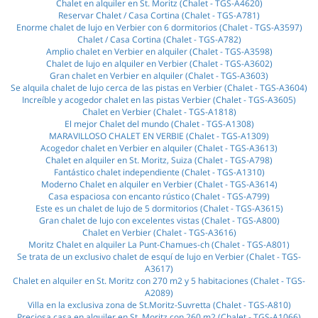
Chalet en alquiler en St. Moritz (Chalet - TGS-A4620)
Reservar Chalet / Casa Cortina (Chalet - TGS-A781)
Enorme chalet de lujo en Verbier con 6 dormitorios (Chalet - TGS-A3597)
Chalet / Casa Cortina (Chalet - TGS-A782)
Amplio chalet en Verbier en alquiler (Chalet - TGS-A3598)
Chalet de lujo en alquiler en Verbier (Chalet - TGS-A3602)
Gran chalet en Verbier en alquiler (Chalet - TGS-A3603)
Se alquila chalet de lujo cerca de las pistas en Verbier (Chalet - TGS-A3604)
Increíble y acogedor chalet en las pistas Verbier (Chalet - TGS-A3605)
Chalet en Verbier (Chalet - TGS-A1818)
El mejor Chalet del mundo (Chalet - TGS-A1308)
MARAVILLOSO CHALET EN VERBIE (Chalet - TGS-A1309)
Acogedor chalet en Verbier en alquiler (Chalet - TGS-A3613)
Chalet en alquiler en St. Moritz, Suiza (Chalet - TGS-A798)
Fantástico chalet independiente (Chalet - TGS-A1310)
Moderno Chalet en alquiler en Verbier (Chalet - TGS-A3614)
Casa espaciosa con encanto rústico (Chalet - TGS-A799)
Este es un chalet de lujo de 5 dormitorios (Chalet - TGS-A3615)
Gran chalet de lujo con excelentes vistas (Chalet - TGS-A800)
Chalet en Verbier (Chalet - TGS-A3616)
Moritz Chalet en alquiler La Punt-Chamues-ch (Chalet - TGS-A801)
Se trata de un exclusivo chalet de esquí de lujo en Verbier (Chalet - TGS-
A3617)
Chalet en alquiler en St. Moritz con 270 m2 y 5 habitaciones (Chalet - TGS-
A2089)
Villa en la exclusiva zona de St.Moritz-Suvretta (Chalet - TGS-A810)
Preciosa casa en alquiler en St. Moritz con 260 m2 (Chalet - TGS-A1066)