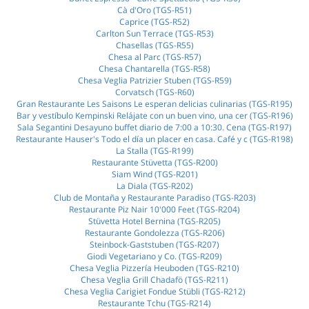
Cà d'Oro (TGS-R51)
Caprice (TGS-R52)
Carlton Sun Terrace (TGS-R53)
Chasellas (TGS-R55)
Chesa al Parc (TGS-R57)
Chesa Chantarella (TGS-R58)
Chesa Veglia Patrizier Stuben (TGS-R59)
Corvatsch (TGS-R60)
Gran Restaurante Les Saisons Le esperan delicias culinarias (TGS-R195)
Bar y vestíbulo Kempinski Relájate con un buen vino, una cer (TGS-R196)
Sala Segantini Desayuno buffet diario de 7:00 a 10:30. Cena (TGS-R197)
Restaurante Hauser's Todo el día un placer en casa. Café y c (TGS-R198)
La Stalla (TGS-R199)
Restaurante Stüvetta (TGS-R200)
Siam Wind (TGS-R201)
La Diala (TGS-R202)
Club de Montaña y Restaurante Paradiso (TGS-R203)
Restaurante Piz Nair 10'000 Feet (TGS-R204)
Stüvetta Hotel Bernina (TGS-R205)
Restaurante Gondolezza (TGS-R206)
Steinbock-Gaststuben (TGS-R207)
Giodi Vegetariano y Co. (TGS-R209)
Chesa Veglia Pizzería Heuboden (TGS-R210)
Chesa Veglia Grill Chadafö (TGS-R211)
Chesa Veglia Carigiet Fondue Stübli (TGS-R212)
Restaurante Tchu (TGS-R214)