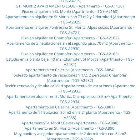
- TGS-A4719)
ST. MORITZ APARTAMENTO ESQUI (Apartmento - TGS-A1136)
Piso en alquiler en St. Moritz (Apartmento - TGS-A2160)
Apartamento en alquiler en St Moritz con 73 m2 y 2 dormitori (Apartmento
- TGS-A2929)
Apartamento en alquiler Pontresina St. Moritz, Alpes suizos (Apartmento -
TGS-A4721)
Piso en alquiler en Champfer (Apartmento - TGS-A2162)
Apartamento de 3 habitaciones en el segundo piso, 70 m2 (Apartmento -
TGS-A2930)
Piso en alquiler en Champfer (Apartmento - TGS-A2163)
Estudio en la planta baja, 40 m2, Champfer, St Mortiz. (Apartmento - TGS-
A2931)
Apartamento en Celerina (Apartmento - TGS-A884)
Soleado apartamento de vacaciones 1 1/2, 2 personas Champfèr
(Apartmento - TGS-A2932)
Recién renovado y de alta calidad apartamento de vacaciones (Apartmento
- TGS-A2933)
Apartamento en alquiler en St Moritz, Champfer con 39 m² (Apartmento -
TGS-A2934)
Apartamento en Celerina (Apartmento - TGS-A887)
Apartamento de 1 habitación 30 m2 en la 2ª planta (Apartmento - TGS-
A2935)
Apartamento St. Moritz Bever (Apartmento - TGS-A888)
Apartamento en St. Moritz (Apartmento - TGS-A890)
Muy bonito y acogedor apartamento de 2 dormitorios con 84 m2
(Apartmento - TGS-A2682)