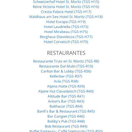
Schweizerhof Hotel St. Moritz (TGS-H15)
Reine Victoria Hotel St. Moritz (TGS-H16)
Cresta Palace Hotel (TGS-H17)
Waldhaus am See Hotel St. Moritz (TGS-H18)
Hotel Europa (TGS-H19)
Hotel Laudinella (TGS-H73)
Hotel Mirabeau (TGS-H75)
Berghaus Diavolezza (TGS-H77)
Hotel Corvatsch (TGS-H79)
RESTAURANTES
Restaurante Trutz en St. Moritz (TGS-R8)
Restaurante Dal Mulin (TGS-R10)
Carlton Bar & Lobby (TGS-R36)
Kellerbar (TGS-R37)
Acla (TGS-R38)
Alpina Hütte (TGS-R39)
Alpine Hut Clavadatsch (TGS-R40)
Altitude Bar (TGS-R41)
Anton’s Bar (TGS-R43)
Balthazar (TGS-R44)
Banfi's Bar & Restaurant (TGS-R45)
Bar Carigiet (TGS-R46)
Bobby's Pub (TGS-R48)
Bob Restaurant (TGS-R49)
Buffet Espresso - Caffé Spettacolo (TGS-R50)