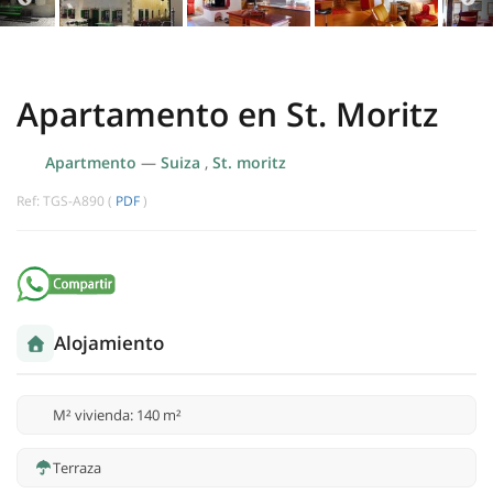
Apartamento en St. Moritz
Apartmento
—
Suiza
,
St. moritz
Ref: TGS-A890 (
PDF
)
Alojamiento
M² vivienda: 140 m²
Terraza