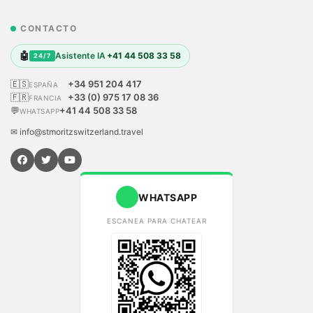
CONTACTO
🤖
Asistente IA
+41 44 508 33 58
24/7
🇪🇸
+34 951 204 417
ESPAÑA
🇫🇷
+33 (0) 975 17 08 36
FRANCIA
💬
+41 44 508 33 58
WHATSAPP
✉ info@stmoritzswitzerland.travel
WHATSAPP
ESCANEA PARA CHATEAR