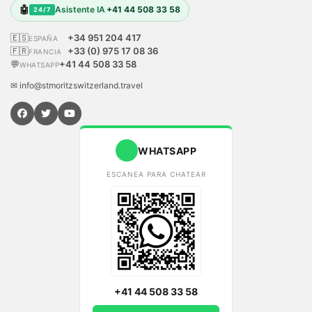
🤖
Asistente IA
+41 44 508 33 58
24/7
🇪🇸
+34 951 204 417
ESPAÑA
🇫🇷
+33 (0) 975 17 08 36
FRANCIA
💬
+41 44 508 33 58
WHATSAPP
✉ info@stmoritzswitzerland.travel
WHATSAPP
ESCANEA PARA CHATEAR
+41 44 508 33 58