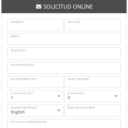
SOLICITUD ONLINE
NOMBRE*
APELLIDO
EMAIL*
TELÉFONO*
AGENTE/AGENCIA
DÍA (DD/MM/YYYY)*
HORA (HH:MM)*
Nº DE ADULTOS*
Nº DE NIÑOS
IDIOMA PREFERIDO
EDAD DE LOS NIÑOS
DETALLES (COMENTARIOS)