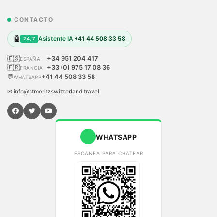
CONTACTO
🤖
Asistente IA
+41 44 508 33 58
24/7
🇪🇸
+34 951 204 417
ESPAÑA
🇫🇷
+33 (0) 975 17 08 36
FRANCIA
💬
+41 44 508 33 58
WHATSAPP
✉ info@stmoritzswitzerland.travel
WHATSAPP
ESCANEA PARA CHATEAR