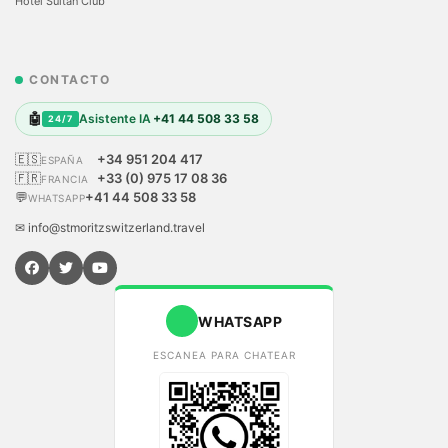
Hotel Sultan Club
CONTACTO
🤖
Asistente IA
+41 44 508 33 58
24/7
🇪🇸
+34 951 204 417
ESPAÑA
🇫🇷
+33 (0) 975 17 08 36
FRANCIA
💬
+41 44 508 33 58
WHATSAPP
✉ info@stmoritzswitzerland.travel
WHATSAPP
ESCANEA PARA CHATEAR