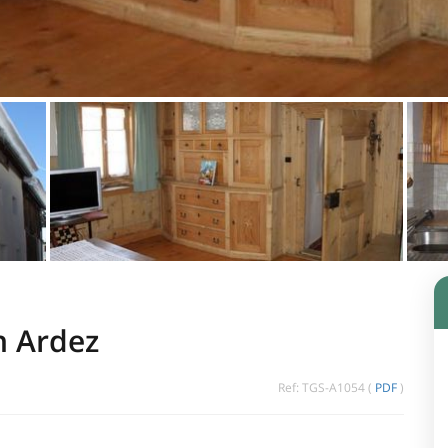
n Ardez
Ref: TGS-A1054 (
PDF
)