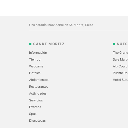
Una estadía inolvidable en St. Moritz, Suiza
SANKT MORITZ
NUES
Información
The Grand
Tiempo
Sale Marb
Webcams
Alp Courc
Hoteles
Puente Ro
Alojamientos
Hotel Sult
Restaurantes
Actividades
Servicios
Eventos
Spas
Discotecas