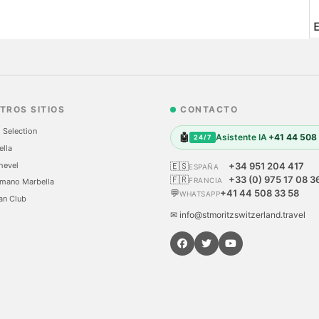
TROS SITIOS
CONTACTO
 Selection
🤖
Asistente IA
+41 44 508
24/7
ella
hevel
🇪🇸
+34 951 204 417
ESPAÑA
🇫🇷
+33 (0) 975 17 08 3
FRANCIA
mano Marbella
💬
+41 44 508 33 58
WHATSAPP
an Club
✉ info@stmoritzswitzerland.travel