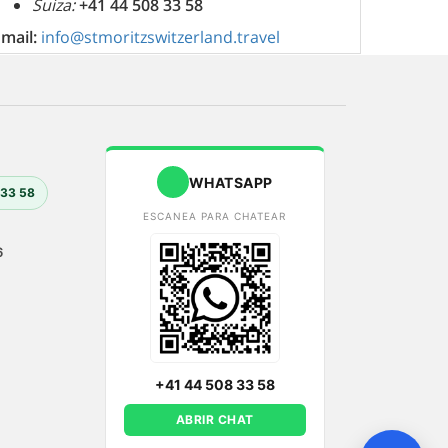
Suiza:
+41 44 508 33 58
Email:
info@stmoritzswitzerland.travel
WHATSAPP
 33 58
ESCANEA PARA CHATEAR
6
+41 44 508 33 58
ABRIR CHAT