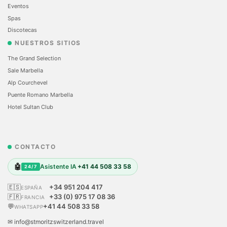
Eventos
Spas
Discotecas
NUESTROS SITIOS
The Grand Selection
Sale Marbella
Alp Courchevel
Puente Romano Marbella
Hotel Sultan Club
CONTACTO
🤖
Asistente IA
+41 44 508 33 58
24/7
🇪🇸
+34 951 204 417
ESPAÑA
🇫🇷
+33 (0) 975 17 08 36
FRANCIA
💬
+41 44 508 33 58
WHATSAPP
✉ info@stmoritzswitzerland.travel