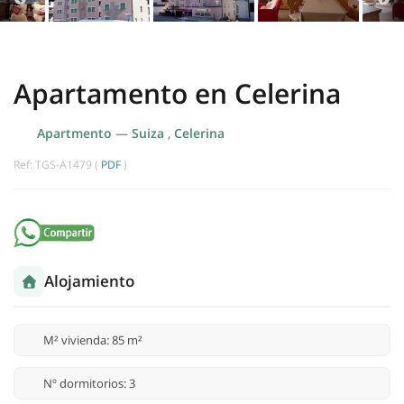
Apartamento en Celerina
Apartmento
—
Suiza
,
Celerina
Ref: TGS-A1479 (
PDF
)
Alojamiento
M² vivienda: 85 m²
Nº dormitorios: 3