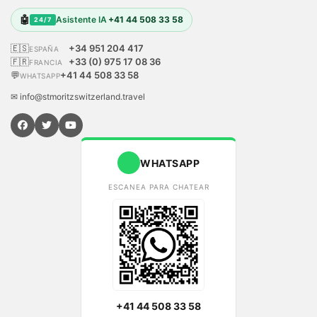
🤖
Asistente IA
+41 44 508 33 58
24/7
🇪🇸
+34 951 204 417
ESPAÑA
🇫🇷
+33 (0) 975 17 08 36
FRANCIA
💬
+41 44 508 33 58
WHATSAPP
✉ info@stmoritzswitzerland.travel
WHATSAPP
ESCANEA PARA CHATEAR
+41 44 508 33 58