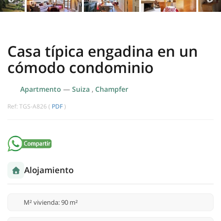
Casa típica engadina en un
cómodo condominio
Apartmento
—
Suiza
,
Champfer
Ref: TGS-A826 (
PDF
)
Alojamiento
M² vivienda: 90 m²