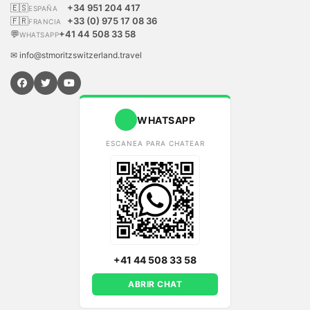
🇪🇸
+34 951 204 417
ESPAÑA
🇫🇷
+33 (0) 975 17 08 36
FRANCIA
💬
+41 44 508 33 58
WHATSAPP
✉ info@stmoritzswitzerland.travel
WHATSAPP
ESCANEA PARA CHATEAR
+41 44 508 33 58
ABRIR CHAT