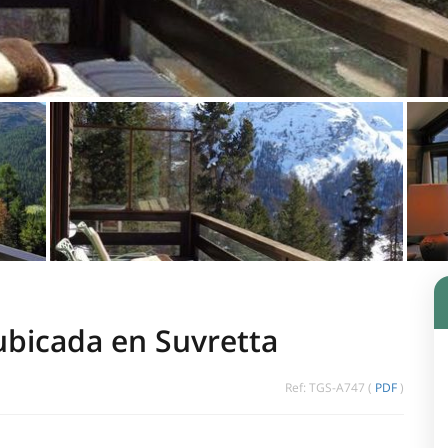
ubicada en Suvretta
Ref: TGS-A747 (
PDF
)