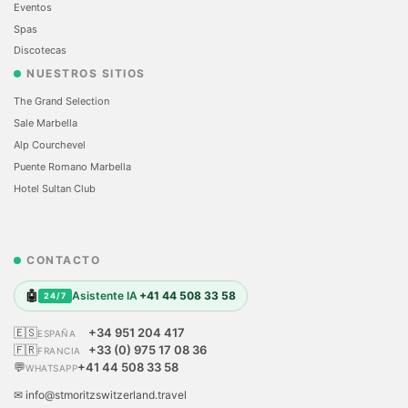
Eventos
Spas
Discotecas
NUESTROS SITIOS
The Grand Selection
Sale Marbella
Alp Courchevel
Puente Romano Marbella
Hotel Sultan Club
CONTACTO
🤖
Asistente IA
+41 44 508 33 58
24/7
🇪🇸
+34 951 204 417
ESPAÑA
🇫🇷
+33 (0) 975 17 08 36
FRANCIA
💬
+41 44 508 33 58
WHATSAPP
✉ info@stmoritzswitzerland.travel