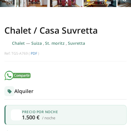
Chalet / Casa Suvretta
Chalet
—
Suiza
,
St. moritz
,
Suvretta
Ref: TGS-A769 (
PDF
)
Alquiler
PRECIO POR NOCHE
1.500 €
/ noche