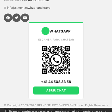
💬
+41 44 508 33 58
WHATSAPP
✉ info@stmoritzswitzerland.travel
WHATSAPP
ESCANEA PARA CHATEAR
+41 44 508 33 58
ABRIR CHAT
© Copyright 2009-2026 GRAND SELECTION DESIGN S.L - All Rights Reserved
·
Mapa del sitio
·
Política de cookies
·
Condiciones
·
Contacto
·
Utilizamos cookies propias y de terceros para mejorar nuestros servicios