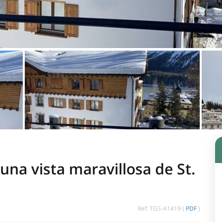
una vista maravillosa de St.
Ref: TGS-A1419 (
PDF
)