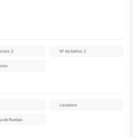
orios: 3
Nº de baños: 2
ento
Lavadora
lla de Ruedas