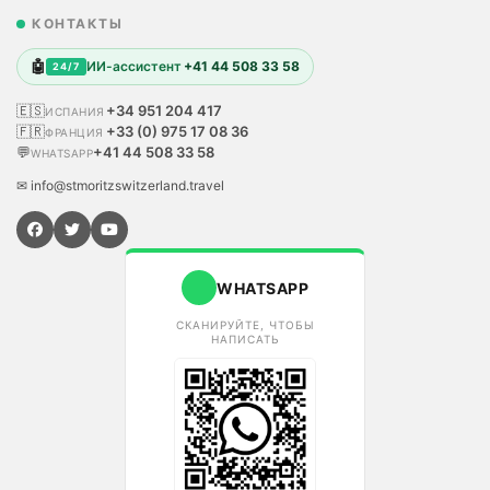
КОНТАКТЫ
🤖
ИИ-ассистент
+41 44 508 33 58
24/7
🇪🇸
+34 951 204 417
ИСПАНИЯ
🇫🇷
+33 (0) 975 17 08 36
ФРАНЦИЯ
💬
+41 44 508 33 58
WHATSAPP
✉ info@stmoritzswitzerland.travel
WHATSAPP
СКАНИРУЙТЕ, ЧТОБЫ
НАПИСАТЬ