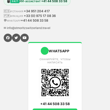
🤖
ИИ-ассистент
+41 44 508 33 58
24/7
🇪🇸
+34 951 204 417
ИСПАНИЯ
🇫🇷
+33 (0) 975 17 08 36
ФРАНЦИЯ
💬
+41 44 508 33 58
WHATSAPP
✉ info@stmoritzswitzerland.travel
WHATSAPP
СКАНИРУЙТЕ, ЧТОБЫ
НАПИСАТЬ
+41 44 508 33 58