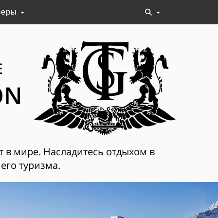
феры
Е
ON
т в мире. Насладитесь отдыхом в
его туризма.