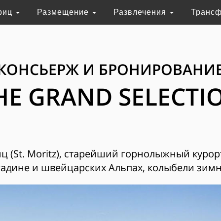
риц
Размещение
Развлечения
Транс
КОНСЬЕРЖ И БРОНИРОВАНИ
HE GRAND SELECTI
 (St. Moritz), старейший горнолыжный курор
адине и швейцарских Альпах, колыбели зимн