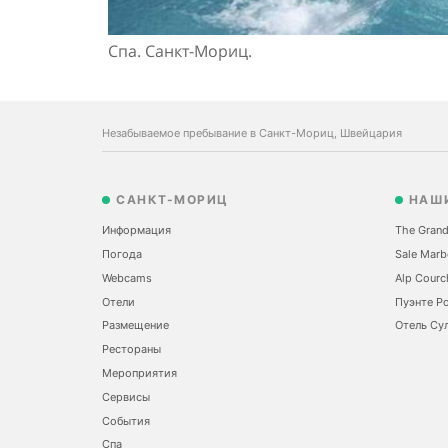
Спа. Санкт-Мориц.
Незабываемое пребывание в Санкт-Мориц, Швейцария
САНКТ-МОРИЦ
НАШ
Информация
The Grand
Погода
Sale Marb
Webcams
Alp Courc
Отели
Пуэнте Р
Размещение
Отель Сул
Рестораны
Мероприятия
Сервисы
События
Спа