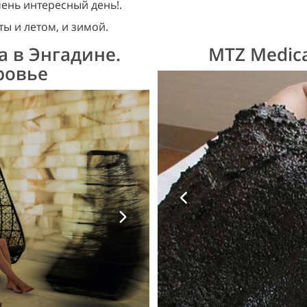
чень интересный день!.
ы и летом, и зимой.
а в Энгадине.
MTZ Medica
ровье