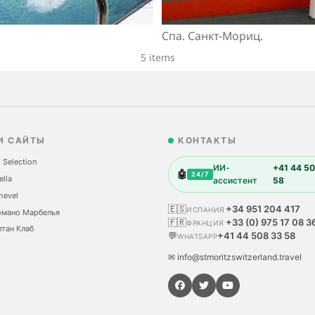
Спа. Санкт-Мориц.
5 items
И САЙТЫ
КОНТАКТЫ
 Selection
ИИ-
+41 44 50
🤖
24/7
ella
ассистент
58
hevel
🇪🇸
+34 951 204 417
ИСПАНИЯ
омано Марбелья
🇫🇷
+33 (0) 975 17 08 3
ФРАНЦИЯ
тан Клаб
💬
+41 44 508 33 58
WHATSAPP
✉ info@stmoritzswitzerland.travel