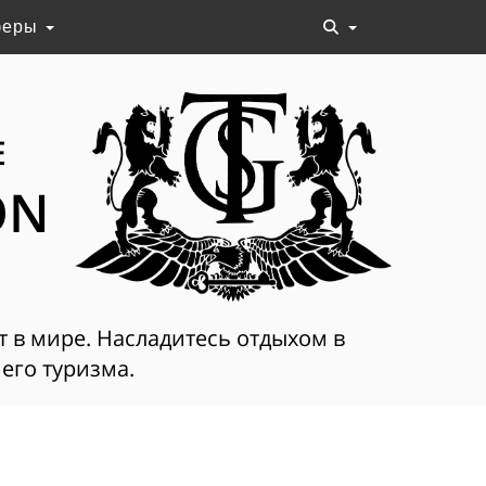
феры
Е
ON
т в мире. Насладитесь отдыхом в
его туризма.