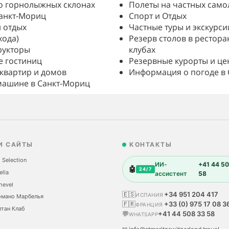
о горнолыжных склонах
Полеты на частных само
анкт-Мориц
Спорт и Отдых
 отдых
Частные туры и экскурси
хода)
Резерв столов в рестора
рукторы
клубах
 гостиниц
Резервные курорты и це
 квартир и домов
Информация о погоде в
машине в Санкт-Мориц
И САЙТЫ
КОНТАКТЫ
 Selection
ИИ-
+41 44 50
🤖
24/7
ella
ассистент
58
hevel
🇪🇸
+34 951 204 417
ИСПАНИЯ
омано Марбелья
🇫🇷
+33 (0) 975 17 08 3
ФРАНЦИЯ
тан Клаб
💬
+41 44 508 33 58
WHATSAPP