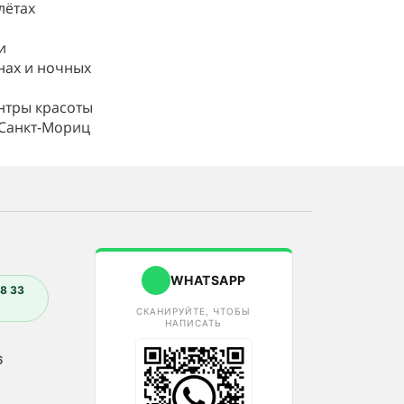
лётах
и
нах и ночных
нтры красоты
 Санкт-Мориц
WHATSAPP
8 33
СКАНИРУЙТЕ, ЧТОБЫ
НАПИСАТЬ
6