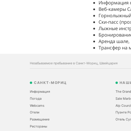
Информация 
Веб-камеры С
Горнолыжный
Ски-пасс (про
Лыжные инст
Бронирование
Аренда шале,
Трансфер на 
Незабываемое пребывание в Санкт-Мориц, Швейцария
САНКТ-МОРИЦ
НАШ
Информация
The Grand
Погода
Sale Marb
Webcams
Alp Courc
Отели
Пуэнте Р
Размещение
Отель Сул
Рестораны