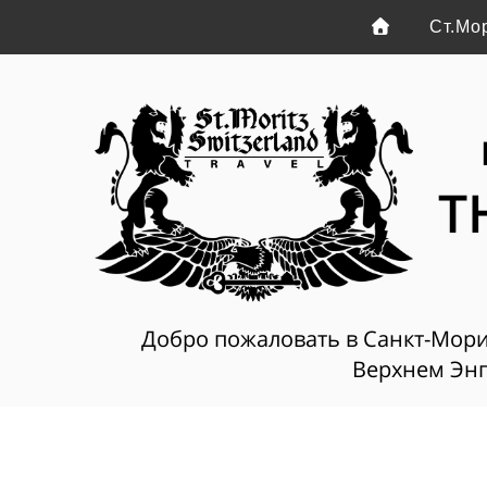
Ст.Мо
T
Добро пожаловать в Санкт-Мориц
Верхнем Энг