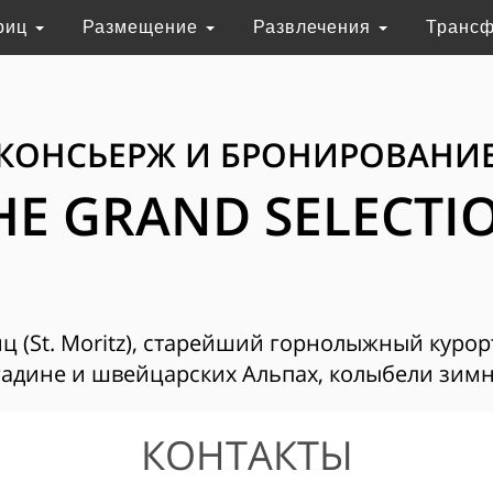
риц
Размещение
Развлечения
Транс
КОНСЬЕРЖ И БРОНИРОВАНИ
HE GRAND SELECTI
 (St. Moritz), старейший горнолыжный курор
адине и швейцарских Альпах, колыбели зимн
КОНТАКТЫ