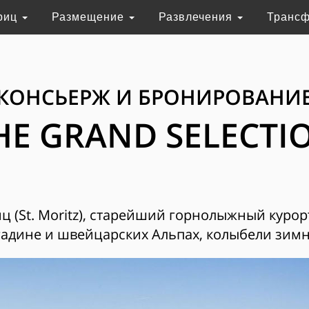
риц
Размещение
Развлечения
Транс
КОНСЬЕРЖ И БРОНИРОВАНИ
HE GRAND SELECTI
 (St. Moritz), старейший горнолыжный курор
адине и швейцарских Альпах, колыбели зимн