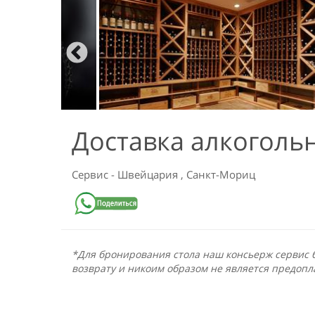
Доставка алкоголь
Сервис
-
Швейцария
,
Санкт-Мориц
*Для бронирования стола наш консьерж сервис б
возврату и никоим образом не является предопл