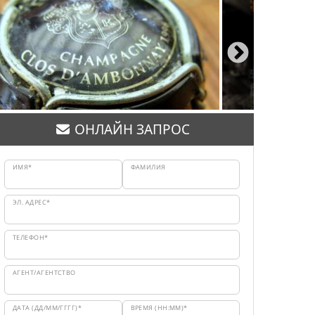
ОНЛАЙН ЗАПРОС
ИМЯ*
ФАМИЛИЯ
ЭЛ. АДРЕС*
ТЕЛЕФОН*
АГЕНТ/АГЕНТСТВО
ДАТА (ДД/ММ/ГГГГ)*
ВРЕМЯ (HH:MM)*