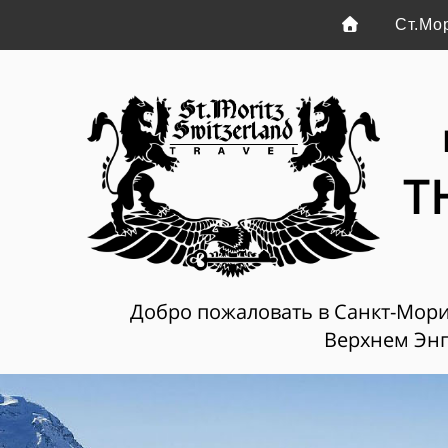
Ст.Мо
T
Добро пожаловать в Санкт-Мориц
Верхнем Энг