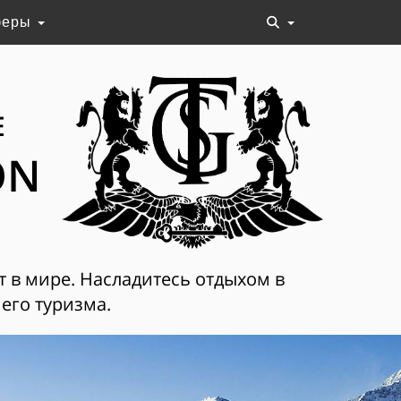
феры
Е
ON
т в мире. Насладитесь отдыхом в
его туризма.