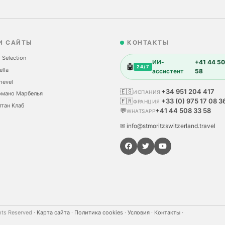
И САЙТЫ
КОНТАКТЫ
 Selection
ИИ-
+41 44 50
🤖
24/7
ella
ассистент
58
hevel
🇪🇸
+34 951 204 417
ИСПАНИЯ
омано Марбелья
🇫🇷
+33 (0) 975 17 08 3
ФРАНЦИЯ
тан Клаб
💬
+41 44 508 33 58
WHATSAPP
✉ info@stmoritzswitzerland.travel
hts Reserved
·
Карта сайта
·
Политика cookies
·
Условия
·
Контакты
·