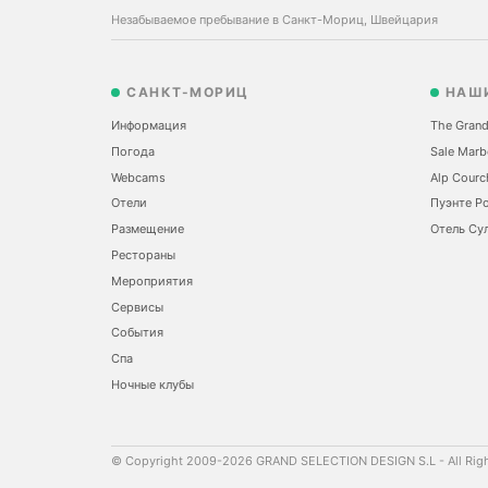
Незабываемое пребывание в Санкт-Мориц, Швейцария
САНКТ-МОРИЦ
НАШ
Информация
The Grand
Погода
Sale Marb
Webcams
Alp Courc
Отели
Пуэнте Р
Размещение
Отель Сул
Рестораны
Мероприятия
Сервисы
События
Спа
Ночные клубы
© Copyright 2009-2026 GRAND SELECTION DESIGN S.L - All Rig