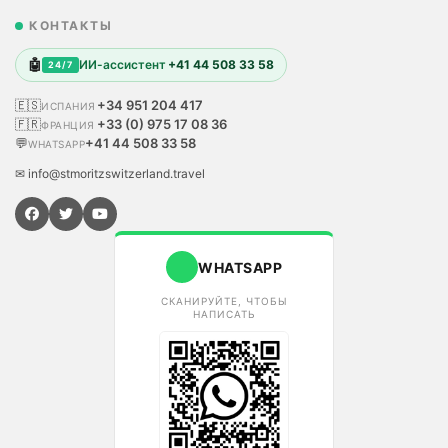
КОНТАКТЫ
🤖
ИИ-ассистент
+41 44 508 33 58
24/7
🇪🇸
+34 951 204 417
ИСПАНИЯ
🇫🇷
+33 (0) 975 17 08 36
ФРАНЦИЯ
💬
+41 44 508 33 58
WHATSAPP
✉ info@stmoritzswitzerland.travel
WHATSAPP
СКАНИРУЙТЕ, ЧТОБЫ
НАПИСАТЬ