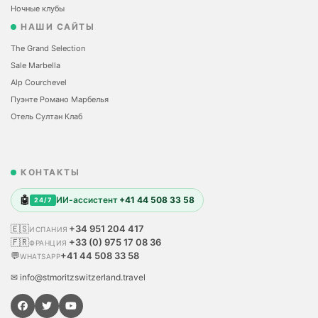
Ночные клубы
НАШИ САЙТЫ
The Grand Selection
Sale Marbella
Alp Courchevel
Пуэнте Романо Марбелья
Отель Султан Клаб
КОНТАКТЫ
🤖
ИИ-ассистент
+41 44 508 33 58
24/7
🇪🇸
+34 951 204 417
ИСПАНИЯ
🇫🇷
+33 (0) 975 17 08 36
ФРАНЦИЯ
💬
+41 44 508 33 58
WHATSAPP
✉ info@stmoritzswitzerland.travel