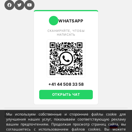
WHATSAPP
СКАНИРУЙТЕ, ЧТОБЫ
НАПИСАТЬ
+41 44 508 33 58
ОТКРЫТЬ ЧАТ
© Copyright 2009-2026 GRAND SELECTION DESIGN S.L - All Rights Reserved
·
Мы используем собственные и сторонние файлы cookie для
Карта сайта
·
Политика cookies
·
Условия
·
Контакты
·
улучшения наших услуг, показываем соответствующую рекламу
вашим предпочтениям. Продолжая просмотр страниц сайта, вы
РУС
соглашаетесь с использованием файлов cookies. Вы можете