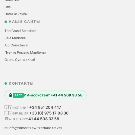
Спа
Ночные клубы
НАШИ САЙТЫ
The Grand Selection
Sale Marbella
Alp Courchevel
Пуэнте Романо Марбелья
Отель Султан Клаб
КОНТАКТЫ
🤖
ИИ-ассистент
+41 44 508 33 58
24/7
🇪🇸
+34 951 204 417
ИСПАНИЯ
🇫🇷
+33 (0) 975 17 08 36
ФРАНЦИЯ
💬
+41 44 508 33 58
WHATSAPP
✉ info@stmoritzswitzerland.travel