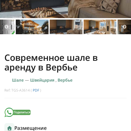
Современное шале в
аренду в Вербье
Шале
—
Швейцария
,
Вербье
Ref: TGS-A3614 (
PDF
)
Размещение