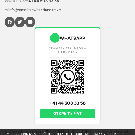
💬
+41 44 508 33 58
WHATSAPP
✉ info@stmoritzswitzerland.travel
WHATSAPP
СКАНИРУЙТЕ, ЧТОБЫ
НАПИСАТЬ
+41 44 508 33 58
ОТКРЫТЬ ЧАТ
© Copyright 2009-2026 GRAND SELECTION DESIGN S.L - All Rights Reserved
·
Мы используем собственные и сторонние файлы cookie для