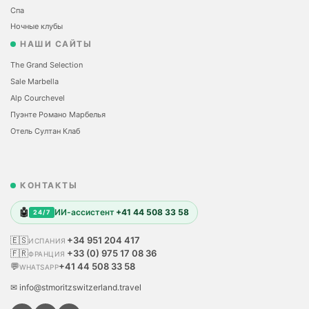
Спа
Ночные клубы
НАШИ САЙТЫ
The Grand Selection
Sale Marbella
Alp Courchevel
Пуэнте Романо Марбелья
Отель Султан Клаб
КОНТАКТЫ
🤖
ИИ-ассистент
+41 44 508 33 58
24/7
🇪🇸
+34 951 204 417
ИСПАНИЯ
🇫🇷
+33 (0) 975 17 08 36
ФРАНЦИЯ
💬
+41 44 508 33 58
WHATSAPP
✉ info@stmoritzswitzerland.travel