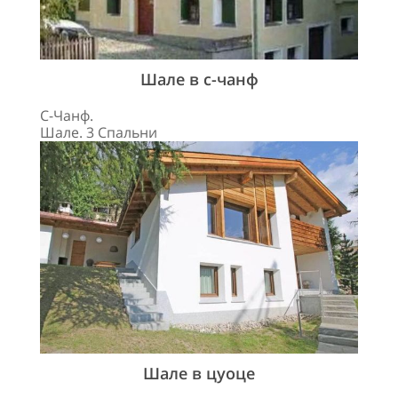
Шале в с-чанф
С-Чанф.
Шале. 3 Спальни
Шале в цуоце