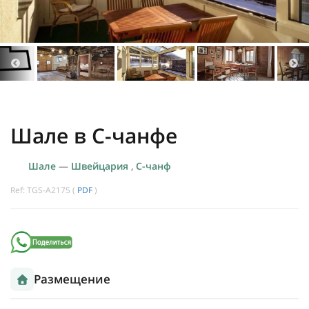
Шале в С-чанфе
Шале
—
Швейцария
,
С-чанф
Ref: TGS-A2175 (
PDF
)
Размещение