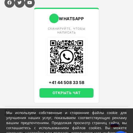
WHATSAPP
СКАНИРУЙТЕ, ЧТОБЫ
НАПИСАТЬ
+41 44 508 33 58
ОТКРЫТЬ ЧАТ
© Copyright 2009-2026 GRAND SELECTION DESIGN S.L - All Rights Reserved
·
Мы используем собственные и сторонние файлы cookie для
Карта сайта
·
Политика cookies
·
Условия
·
Контакты
·
улучшения наших услуг, показываем соответствующую рекламу
вашим предпочтениям. Продолжая просмотр страниц сайта, вы
РУС
соглашаетесь с использованием файлов cookies. Вы можете
изменить настройки или получить дополнительную информацию