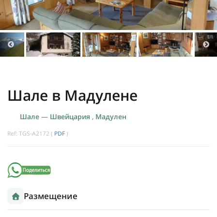
Шале в Мадулене
Шале
—
Швейцария
,
Мадулен
Ref: TGS-A2172 (
PDF
)
Размещение