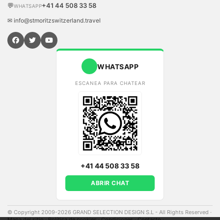
💬
+41 44 508 33 58
WHATSAPP
✉ info@stmoritzswitzerland.travel
WHATSAPP
ESCANEA PARA CHATEAR
+41 44 508 33 58
ABRIR CHAT
© Copyright 2009-2026 GRAND SELECTION DESIGN S.L - All Rights Reserved
·
Mapa del sitio
·
Política de cookies
·
Condiciones
·
Contacto
·