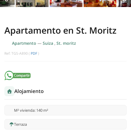
Apartamento en St. Moritz
Apartmento
—
Suiza
,
St. moritz
Ref: TGS-A890 (
PDF
)
Alojamiento
M² vivienda: 140 m²
Terraza