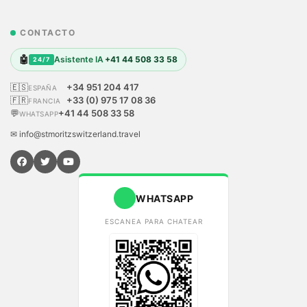
CONTACTO
🤖
Asistente IA
+41 44 508 33 58
24/7
🇪🇸
+34 951 204 417
ESPAÑA
🇫🇷
+33 (0) 975 17 08 36
FRANCIA
💬
+41 44 508 33 58
WHATSAPP
✉ info@stmoritzswitzerland.travel
WHATSAPP
ESCANEA PARA CHATEAR