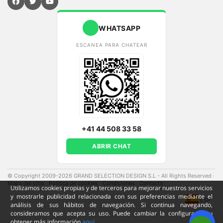
WHATSAPP
ESCANEA PARA CHATEAR
+41 44 508 33 58
ABRIR CHAT
© Copyright 2009-2026 GRAND SELECTION DESIGN S.L - All Rights Reserved
·
Mapa del sitio
·
Política de cookies
·
Condiciones
·
Contacto
·
Utilizamos cookies propias y de terceros para mejorar nuestros servicios
y mostrarle publicidad relacionada con sus preferencias mediante el
ESP
análisis de sus hábitos de navegación. Si continua navegando,
consideramos que acepta su uso. Puede cambiar la configuración u
obtener más información
aquí.