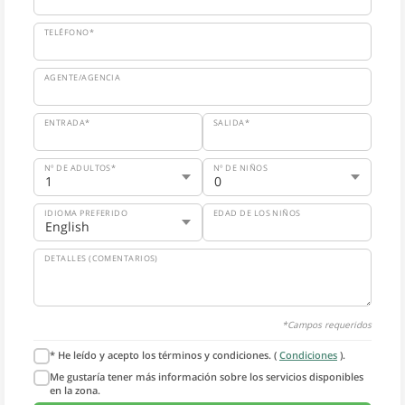
TELÉFONO*
AGENTE/AGENCIA
ENTRADA*
SALIDA*
Nº DE ADULTOS*
Nº DE NIÑOS
IDIOMA PREFERIDO
EDAD DE LOS NIÑOS
DETALLES (COMENTARIOS)
*Campos requeridos
* He leído y acepto los términos y condiciones. (
Condiciones
).
Me gustaría tener más información sobre los servicios disponibles
en la zona.