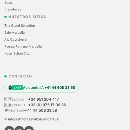
Spas
Discotecas
NUESTROS SITIOS
The Grand Selection
Sale Marbella
Alp Courchevel
Puente Romano Marbella
Hotel Sultan Club
CONTACTO
🤖
Asistente IA
+41 44 508 33 58
24/7
🇪🇸
+34 951 204 417
ESPAÑA
🇫🇷
+33 (0) 975 17 08 36
FRANCIA
💬
+41 44 508 33 58
WHATSAPP
✉ info@stmoritzswitzerland.travel