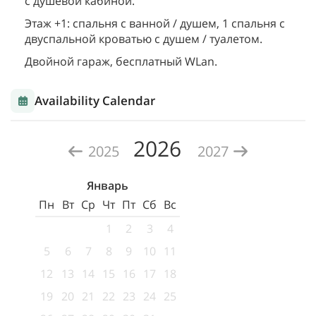
с душевой кабиной.
Этаж +1: спальня с ванной / душем, 1 спальня с
двуспальной кроватью с душем / туалетом.
Двойной гараж, бесплатный WLan.
Availability Calendar
2026
2025
2027
Январь
Пн
Вт
Ср
Чт
Пт
Сб
Вс
1
2
3
4
5
6
7
8
9
10
11
12
13
14
15
16
17
18
19
20
21
22
23
24
25