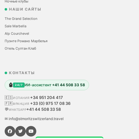
Ночные клубы
НАШИ САЙТЫ
The Grand Selection
Sale Marbella
Alp Courchevel
Пуэнте Романо Марбелья
Отель Султан Клаб
КОНТАКТЫ
🤖
ИИ-ассистент
+41 44 508 33 58
24/7
🇪🇸
+34 951 204 417
ИСПАНИЯ
🇫🇷
+33 (0) 975 17 08 36
ФРАНЦИЯ
💬
+41 44 508 33 58
WHATSAPP
✉ info@stmoritzswitzerland.travel