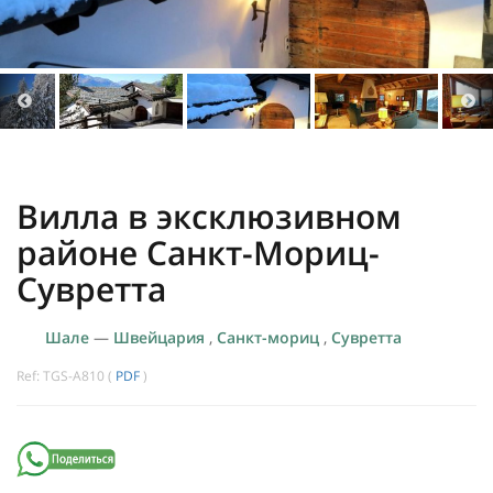
Вилла в эксклюзивном
районе Санкт-Мориц-
Сувретта
Шале
—
Швейцария
,
Санкт-мориц
,
Сувретта
Ref: TGS-A810 (
PDF
)