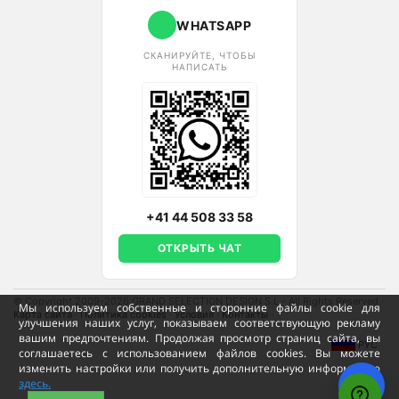
WHATSAPP
СКАНИРУЙТЕ, ЧТОБЫ
НАПИСАТЬ
+41 44 508 33 58
ОТКРЫТЬ ЧАТ
© Copyright 2009-2026 GRAND SELECTION DESIGN S.L - All Rights Reserved
·
Мы используем собственные и сторонние файлы cookie для
Карта сайта
·
Политика cookies
·
Условия
·
Контакты
·
улучшения наших услуг, показываем соответствующую рекламу
вашим предпочтениям. Продолжая просмотр страниц сайта, вы
РУС
соглашаетесь с использованием файлов cookies. Вы можете
изменить настройки или получить дополнительную информацию
здесь.