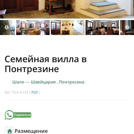
Семейная вилла в
Понтрезине
Шале
—
Швейцария
,
Понтресина
Ref: TGS-A733 (
PDF
)
Размещение