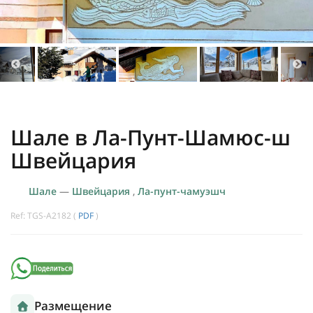
Шале в Ла-Пунт-Шамюс-ш
Швейцария
Шале
—
Швейцария
,
Ла-пунт-чамуэшч
Ref: TGS-A2182 (
PDF
)
Размещение