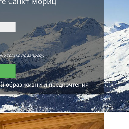
те Санкт-Мориц
но только по запросу.
ый образ жизни и предпочтения