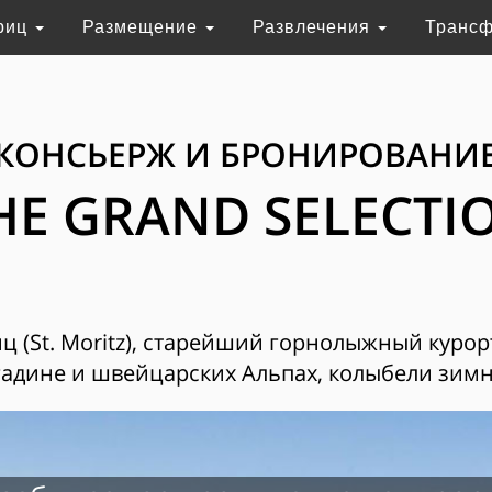
риц
Размещение
Развлечения
Транс
КОНСЬЕРЖ И БРОНИРОВАНИ
HE GRAND SELECTI
 (St. Moritz), старейший горнолыжный курор
адине и швейцарских Альпах, колыбели зимн