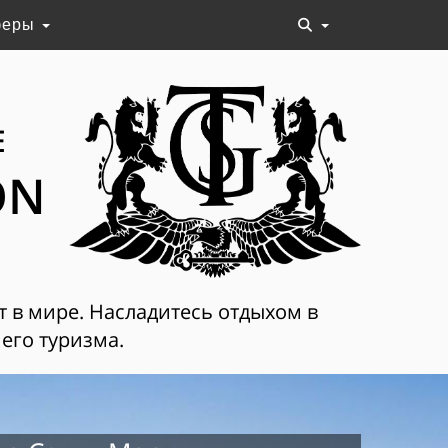
феры
Е
ON
т в мире. Насладитесь отдыхом в
его туризма.