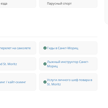
 езда
Парусный спорт
перелет на самолете
Гиды в Санкт-Мориц
Лыжный инструктор Санкт-
d St. Moritz
Мориц
Услуги личного шеф повара в
инг / кайт-скиинг
St. Moritz