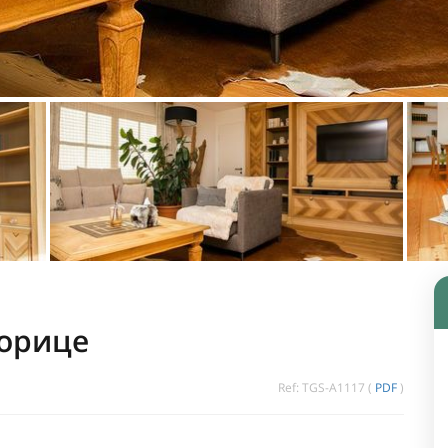
Морице
Ref: TGS-A1117 (
PDF
)