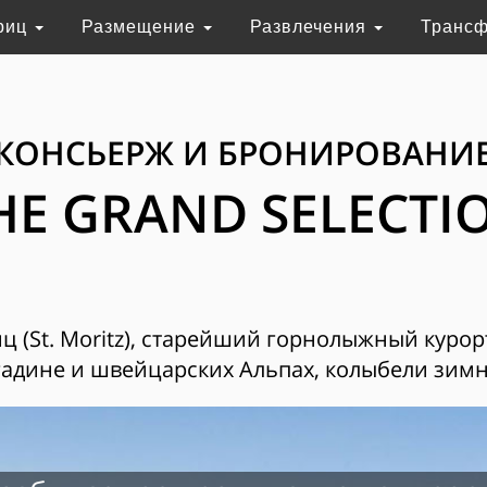
риц
Размещение
Развлечения
Транс
КОНСЬЕРЖ И БРОНИРОВАНИ
HE GRAND SELECTI
 (St. Moritz), старейший горнолыжный курор
адине и швейцарских Альпах, колыбели зимн