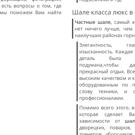
с есть вопросы о том, где
Шале класса люкс в
и мы поможем Вам найти
Частные шале,
самый э
нет ничего лучше, чем
наилучших районах горн
Элегантность, г
изысканность. Каждая
деталь была тщ
подумана,чтобы 
прекрасный отдых. Все
высоким качеством и 
оборудованным по п
слову техники, и 
профессионалами.
Помимо всего этого, 
которая сделает В
зависимости от
ша
дворецких, поваров,
тренеров, уборщиков,