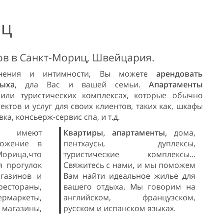
иц
ов в Санкт-Мориц, Швейцария.
нения и интимности, Вы можете
арендовать
дыха,
дла Вас и вашей семьи.
Апартаменты
или туристических комплексах, которые обычно
ктов и услуг для своих клиентов, таких как, шкафы
ка, консьерж-сервис спа, и т.д.
иры
имеют
Квартиры, апартаменты,
дома,
ложение в
пентхаусы, дуплексы,
рица,что
туристические комплексы...
я прогулок
Свяжитесь с нами, и мы поможем
газинов и
Вам найти идеальное жилье для
естораны,
вашего отдыха. Мы говорим на
рмаркеты,
английском, французском,
магазины,
русском и испанском языках.