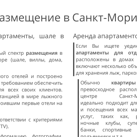
азмещение в Санкт-Мор
артаменты, шале в
Аренда апартамент
Если Вы ищете уеди
апартаменты для от
ный спектр
размещения
в
расположены в домах 
оре (шале, виллы, дома,
включают несколько объе
для хранения лыж, парков
ого отелей и построено
Обычно
кварт
с требованием обеспечить
превосходное распо
я всех своих клиентов.
центре Санкт-Мо
станцией в мире лыжного
идеально подходит дл
троившим первые отели на
и посещения всех ма
услуг, таких как, р
ответствии с критериями
ночные клубы, супе
TV).
банки, спортивные 
нформацию, фотографии,
подъемники и т.д.