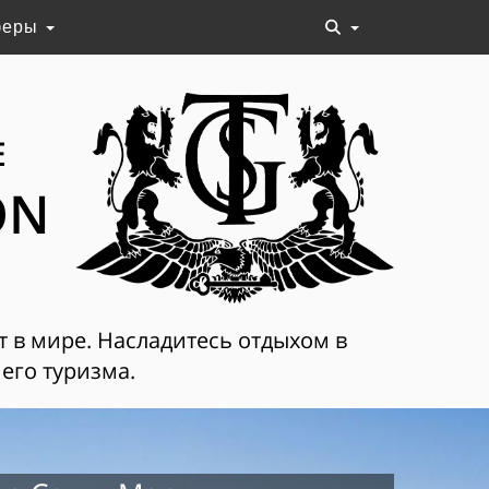
феры
Е
ON
т в мире. Насладитесь отдыхом в
его туризма.