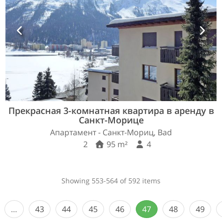
Прекрасная 3-комнатная квартира в аренду в
Санкт-Морице
Апартамент - Санкт-Мориц, Bad
2
95 m²
4
Showing 553-564 of 592 items
…
43
44
45
46
47
48
49