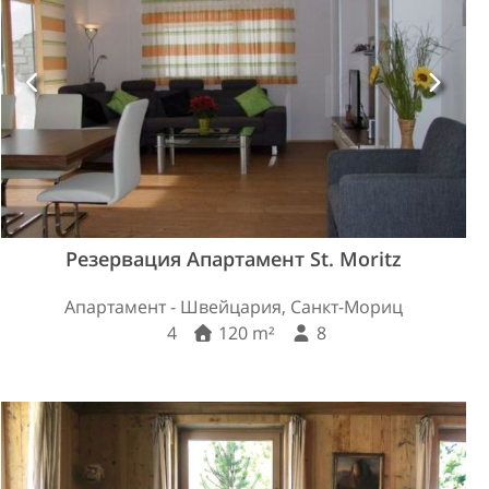
Резервация Апартамент St. Moritz
Апартамент - Швейцария, Санкт-Мориц
4
120 m²
8