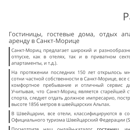
Р
Гостиницы, гостевые дома, отдых ап
аренду в Санкт-Морице
Санкт-Мориц предлагает широкий и разнообраз
отпуске, как в отелях, так и в приватном сект
апартаменты, и т.д.).
На протяжении последних 150 лет открылось мн
сотни частной собственности в Санкт-Морице, все 
комфортное пребывание и отличный сервис дл
Учитывая, что Санкт-Мориц является старейшей 
спорта, следует отдать должное импресарио, пос
высоте 1856 метров в швейцарских Альпах.
В Швейцарии, все отели, классифицируются в со
Официального туризма Швейцарский Федерации (S
Посмотрите наш онлайн-каталог
гостиниц,
и