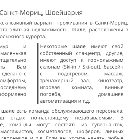
 Санкт-Мориц, Швейцария
ксклюзивный вариант проживания в Санкт-Мориц,
 эта элитная недвижимость.
Шале,
расположены в
олыжного курорта.
ламур и
Некоторые
шале
имеют свой
 маленькая
собственный спа-центр, другие,
ательно
имеют доступ к горнолыжным
дать Вам
склонам (Ski-in / Ski-out), бассейн
 сделано с
с подогревом, массаж,
комфортом,
тренажерный зал, кинотеатр,
оследнему
игровая комната, винные
оформлено
погреба, домашняя
автоматизация и т.д.
в
шале
есть команда обслуживающего персонала,
аш отдых по-настоящему незабываемым. В
ле,
команды могут состоять из гувернанток,
 массажистов, косметологов, шоферов, личных
 дворников и т.д. Если вы хотите нанять любые