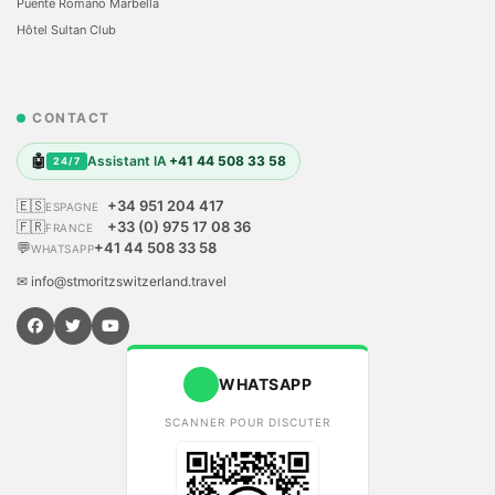
Puente Romano Marbella
Hôtel Sultan Club
CONTACT
🤖
Assistant IA
+41 44 508 33 58
24/7
🇪🇸
+34 951 204 417
ESPAGNE
🇫🇷
+33 (0) 975 17 08 36
FRANCE
💬
+41 44 508 33 58
WHATSAPP
✉ info@stmoritzswitzerland.travel
WHATSAPP
SCANNER POUR DISCUTER