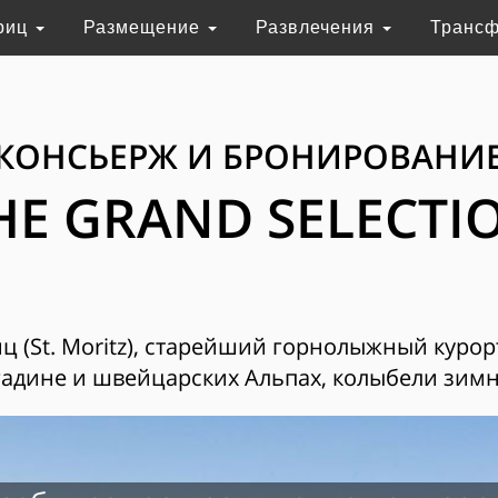
риц
Размещение
Развлечения
Транс
КОНСЬЕРЖ И БРОНИРОВАНИ
HE GRAND SELECTI
 (St. Moritz), старейший горнолыжный курор
адине и швейцарских Альпах, колыбели зимн