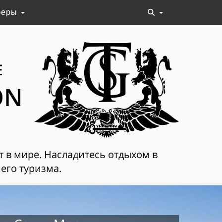
феры
Е
ON
т в мире. Насладитесь отдыхом в
его туризма.