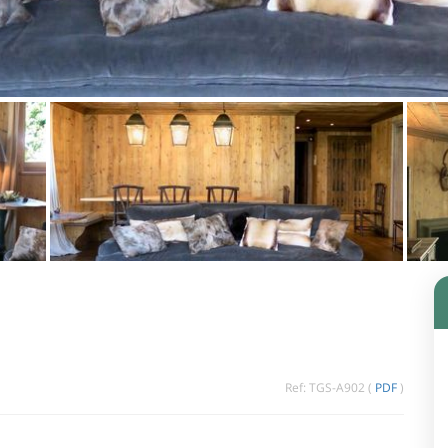
Ref: TGS-A902 (
PDF
)