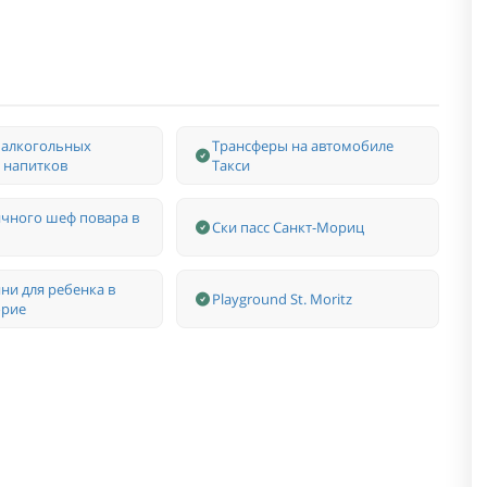
 алкогольных
Трансферы на автомобиле
 напитков
Такси
ичного шеф повара в
Ски пасс Санкт-Мориц
яни для ребенка в
Playground St. Moritz
орие