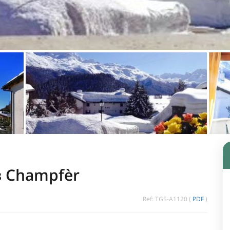
в Champfèr
Ref: TGS-A1120 (
PDF
)