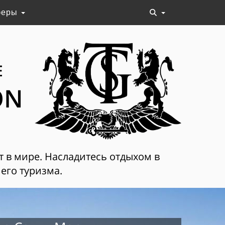
феры
Е
ON
т в мире. Насладитесь отдыхом в
его туризма.