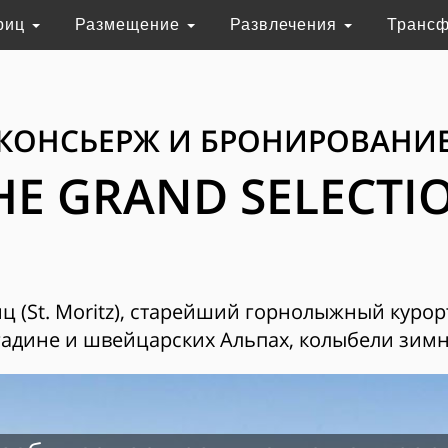
риц
Размещение
Развлечения
Транс
КОНСЬЕРЖ И БРОНИРОВАНИ
HE GRAND SELECTI
 (St. Moritz), старейший горнолыжный курор
адине и швейцарских Альпах, колыбели зимн