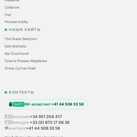
Сервисы
События
Спа
Ночные клубы
НАШИ САЙТЫ
The Grand Selection
Sale Marbella
Alp Courchevel
Пуэнте Романо Марбелья
Отель Султан Клаб
КОНТАКТЫ
🤖
ИИ-ассистент
+41 44 508 33 58
24/7
🇪🇸
+34 951 204 417
ИСПАНИЯ
🇫🇷
+33 (0) 975 17 08 36
ФРАНЦИЯ
💬
+41 44 508 33 58
WHATSAPP