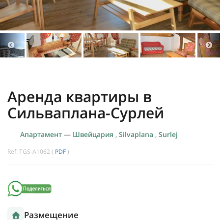
Аренда квартиры в
Сильваплана-Сурлей
Апартамент
—
Швейцария
,
Silvaplana
,
Surlej
Ref: TGS-A1062 (
PDF
)
Размещение