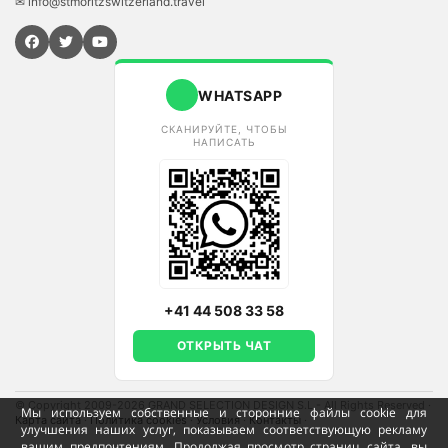
✉ info@stmoritzswitzerland.travel
WHATSAPP
СКАНИРУЙТЕ, ЧТОБЫ
НАПИСАТЬ
+41 44 508 33 58
ОТКРЫТЬ ЧАТ
© Copyright 2009-2026 GRAND SELECTION DESIGN S.L - All Rights Reserved
·
Мы используем собственные и сторонние файлы cookie для
Карта сайта
·
Политика cookies
·
Условия
·
Контакты
·
улучшения наших услуг, показываем соответствующую рекламу
вашим предпочтениям. Продолжая просмотр страниц сайта, вы