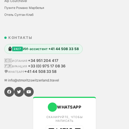
Alp Courchevel
Пуэнте Романо Марбелья
Отель Султан Клаб
КОНТАКТЫ
🤖
ИИ-ассистент
+41 44 508 33 58
24/7
🇪🇸
+34 951 204 417
ИСПАНИЯ
🇫🇷
+33 (0) 975 17 08 36
ФРАНЦИЯ
💬
+41 44 508 33 58
WHATSAPP
✉ info@stmoritzswitzerland.travel
WHATSAPP
СКАНИРУЙТЕ, ЧТОБЫ
НАПИСАТЬ