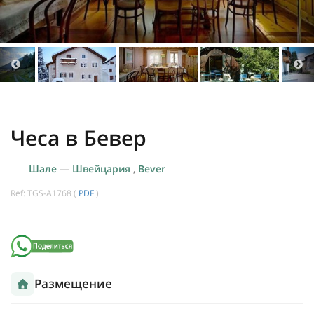
Чеса в Бевер
Шале
—
Швейцария
,
Bever
Ref: TGS-A1768 (
PDF
)
Размещение