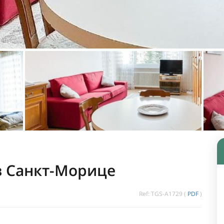
в Санкт-Морице
Ref: TGS-A1729 (
PDF
)