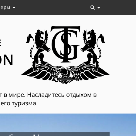
феры
Е
ON
т в мире. Насладитесь отдыхом в
его туризма.