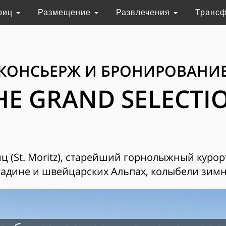
риц
Размещение
Развлечения
Транс
КОНСЬЕРЖ И БРОНИРОВАНИ
HE GRAND SELECTI
 (St. Moritz), старейший горнолыжный курор
адине и швейцарских Альпах, колыбели зимн