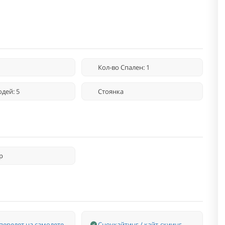
Кол-во Спален: 1
дей: 5
Стоянка
р
перелет на самолете
Сноукайтинг / кайт-скиинг