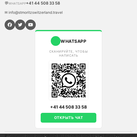
💬
+41 44 508 33 58
WHATSAPP
✉ info@stmoritzswitzerland.travel
WHATSAPP
СКАНИРУЙТЕ, ЧТОБЫ
НАПИСАТЬ
+41 44 508 33 58
ОТКРЫТЬ ЧАТ
© Copyright 2009-2026 GRAND SELECTION DESIGN S.L - All Rights Reserved
·