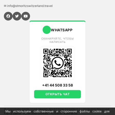
✉ info@stmoritzswitzerland.travel
WHATSAPP
СКАНИРУЙТЕ, ЧТОБЫ
НАПИСАТЬ
+41 44 508 33 58
ОТКРЫТЬ ЧАТ
© Copyright 2009-2026 GRAND SELECTION DESIGN S.L - All Rights Reserved
·
Мы используем собственные и сторонние файлы cookie для
Карта сайта
·
Политика cookies
·
Условия
·
Контакты
·