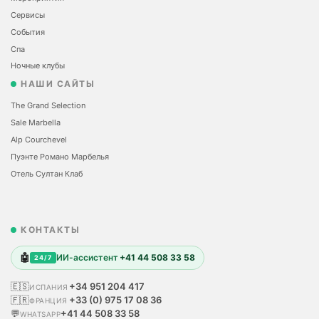
Сервисы
События
Спа
Ночные клубы
НАШИ САЙТЫ
The Grand Selection
Sale Marbella
Alp Courchevel
Пуэнте Романо Марбелья
Отель Султан Клаб
КОНТАКТЫ
🤖
ИИ-ассистент
+41 44 508 33 58
24/7
🇪🇸
+34 951 204 417
ИСПАНИЯ
🇫🇷
+33 (0) 975 17 08 36
ФРАНЦИЯ
💬
+41 44 508 33 58
WHATSAPP