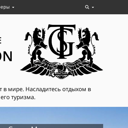
феры
Е
ON
т в мире. Насладитесь отдыхом в
его туризма.