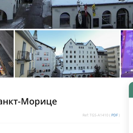
Санкт-Морице
Ref: TGS-A1410 (
PDF
)