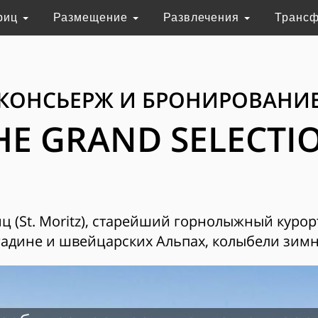
риц
Размещение
Развлечения
Транс
КОНСЬЕРЖ И БРОНИРОВАНИ
HE GRAND SELECTI
 (St. Moritz), старейший горнолыжный курор
адине и швейцарских Альпах, колыбели зимн