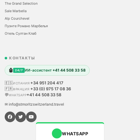
The Grand Selection
Sale Marbella
Alp Courchevel
Пуэнте Романо Марбелья
Отель Султан Клаб
КОНТАКТЫ
🤖
ИИ-ассистент
+41 44 508 33 58
24/7
🇪🇸
+34 951 204 417
ИСПАНИЯ
🇫🇷
+33 (0) 975 17 08 36
ФРАНЦИЯ
💬
+41 44 508 33 58
WHATSAPP
✉ info@stmoritzswitzerland.travel
WHATSAPP