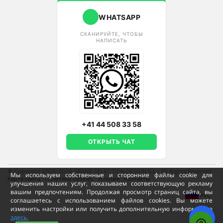
WHATSAPP
СКАНИРУЙТЕ, ЧТОБЫ
НАПИСАТЬ
+41 44 508 33 58
ОТКРЫТЬ ЧАТ
© Copyright 2009-2026 GRAND SELECTION DESIGN S.L - All Rights Reserved
·
Мы используем собственные и сторонние файлы cookie для
Карта сайта
·
Политика cookies
·
Условия
·
Контакты
·
улучшения наших услуг, показываем соответствующую рекламу
вашим предпочтениям. Продолжая просмотр страниц сайта, вы
РУС
соглашаетесь с использованием файлов cookies. Вы можете
изменить настройки или получить дополнительную информацию
здесь.