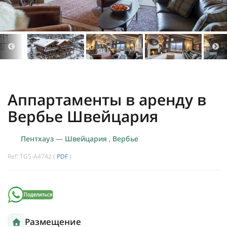
Aппартаменты в аренду в
Вербье Швейцария
Пентхауз
—
Швейцария
,
Вербье
Ref: TGS-A4742 (
PDF
)
Размещение