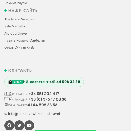
Ночные клубы
НАШИ САЙТЫ
The Grand Selection
Sale Marbella
Alp Courchevel
Пуэнте Романо Марбелья
Отель Султан Клаб
КОНТАКТЫ
🤖
ИИ-ассистент
+41 44 508 33 58
24/7
🇪🇸
+34 951 204 417
ИСПАНИЯ
🇫🇷
+33 (0) 975 17 08 36
ФРАНЦИЯ
💬
+41 44 508 33 58
WHATSAPP
✉ info@stmoritzswitzerland.travel