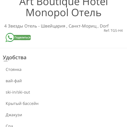
Art Boutique Hotel
Monopol Отель
4 Звезды
Отель
-
Швейцария
,
Санкт-Мориц
,
Dorf
Ref: TGS-H4
Удобства
Стоянка
вай-фай
ski-in/ski-out
Крытый бассейн
Джакузи
Спа