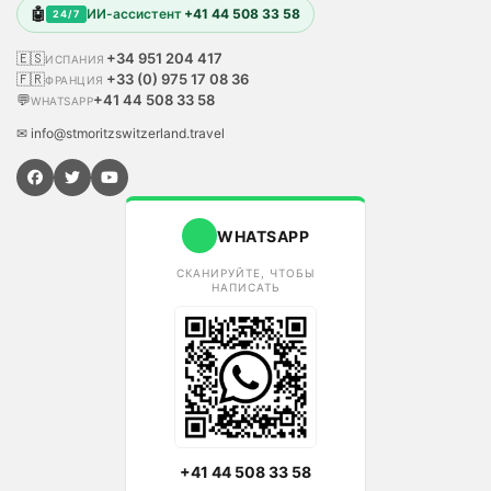
🤖
ИИ-ассистент
+41 44 508 33 58
24/7
🇪🇸
+34 951 204 417
ИСПАНИЯ
🇫🇷
+33 (0) 975 17 08 36
ФРАНЦИЯ
💬
+41 44 508 33 58
WHATSAPP
✉ info@stmoritzswitzerland.travel
WHATSAPP
СКАНИРУЙТЕ, ЧТОБЫ
НАПИСАТЬ
+41 44 508 33 58