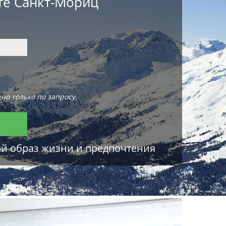
те Санкт-Мориц
но только по запросу.
ый образ жизни и предпочтения