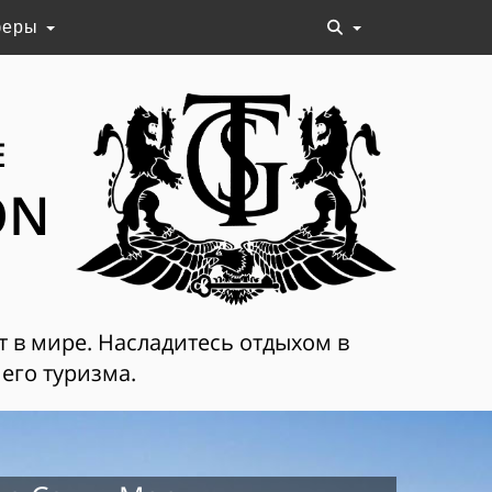
феры
Е
ON
т в мире. Насладитесь отдыхом в
его туризма.