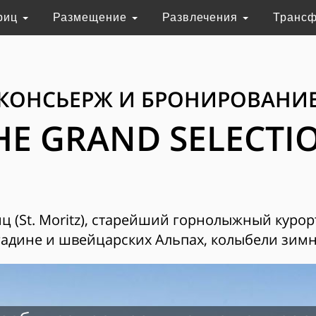
риц
Размещение
Развлечения
Транс
КОНСЬЕРЖ И БРОНИРОВАНИ
HE GRAND SELECTI
 (St. Moritz), старейший горнолыжный курор
адине и швейцарских Альпах, колыбели зимн