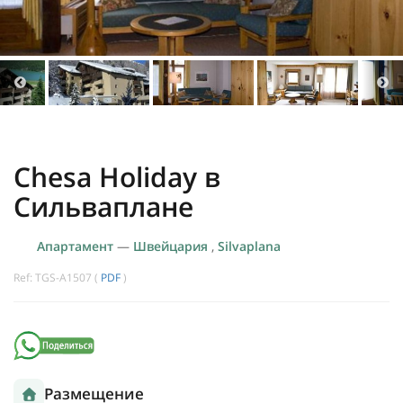
Chesa Holiday в
Сильваплане
Апартамент
—
Швейцария
,
Silvaplana
Ref: TGS-A1507 (
PDF
)
Размещение