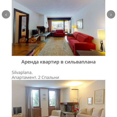
‹
›
Аренда квартир в сильваплана
Silvaplana.
Апартамент. 2 Спальни