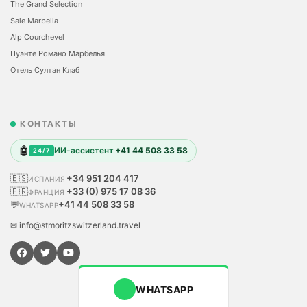
The Grand Selection
Sale Marbella
Alp Courchevel
Пуэнте Романо Марбелья
Отель Султан Клаб
КОНТАКТЫ
🤖
ИИ-ассистент
+41 44 508 33 58
24/7
🇪🇸
+34 951 204 417
ИСПАНИЯ
🇫🇷
+33 (0) 975 17 08 36
ФРАНЦИЯ
💬
+41 44 508 33 58
WHATSAPP
✉ info@stmoritzswitzerland.travel
WHATSAPP