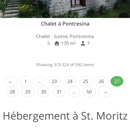
Chalet à Pontresina
Chalet - Suisse, Pontresina
5
170 m²
7
Showing 313-324 of 592 items
1
…
23
24
25
26
27
28
29
30
31
…
50
Hébergement à St. Moritz