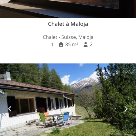
Chalet à Maloja
Chalet - Suisse, Maloja
1
85 m²
2