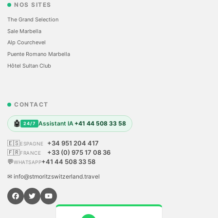
NOS SITES
The Grand Selection
Sale Marbella
Alp Courchevel
Puente Romano Marbella
Hôtel Sultan Club
CONTACT
🤖
Assistant IA
+41 44 508 33 58
24/7
🇪🇸
+34 951 204 417
ESPAGNE
🇫🇷
+33 (0) 975 17 08 36
FRANCE
💬
+41 44 508 33 58
WHATSAPP
✉ info@stmoritzswitzerland.travel